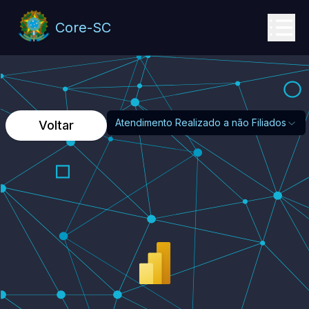
Core-SC
Atendimento Realizado a não Filiados
Voltar